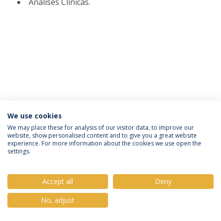
Análises Clínicas.
We use cookies
Política de Privacidade
Termos e Condições
We may place these for analysis of our visitor data, to improve our
website, show personalised content and to give you a great website
Direitos do Titular dos Dados
experience. For more information about the cookies we use open the
settings.
Accept all
Deny
© 2026 Universidade Católica Portuguesa
No, adjust