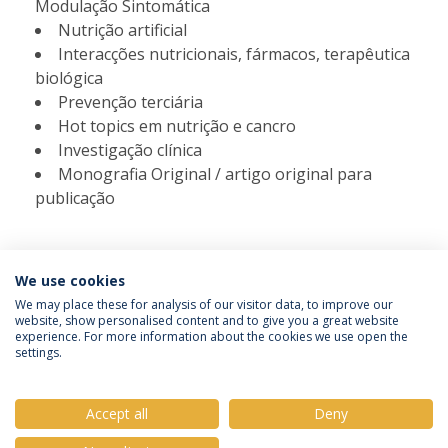
Modulação Sintomática
Nutrição artificial
Interacções nutricionais, fármacos, terapêutica
biológica
Prevenção terciária
Hot topics em nutrição e cancro
Investigação clínica
Monografia Original / artigo original para
publicação
We use cookies
We may place these for analysis of our visitor data, to improve our
website, show personalised content and to give you a great website
experience. For more information about the cookies we use open the
Política de Privacidade
Termos e Condições
settings.
Direitos do Titular dos Dados
Accept all
Deny