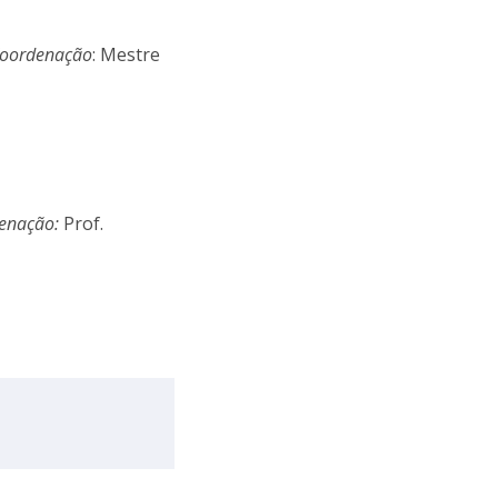
niciativas Nacionais
icrocredenciais
Transform4Europe
oordenação
: Mestre
UCP2 Mental Health
UCP4SUCCESS
ontacts
enação:
Prof.