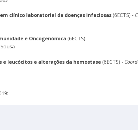
I
M
em clínico laboratorial de doenças infeciosas
(6ECTS) -
C
oimunidade e Oncogenómica
(6ECTS)
C
e Sousa
os e leucócitos e alterações da hemostase
(6ECTS) -
Coord
019: