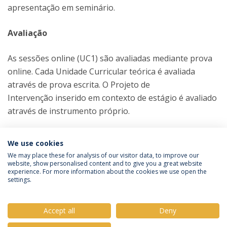
apresentação em seminário.
Avaliação
As sessões online (UC1) são avaliadas mediante prova
online. Cada Unidade Curricular teórica é avaliada
através de prova escrita. O Projeto de
Intervenção inserido em contexto de estágio é avaliado
através de instrumento próprio.
We use cookies
We may place these for analysis of our visitor data, to improve our
website, show personalised content and to give you a great website
experience. For more information about the cookies we use open the
Política de Privacidade
Termos e Condições
settings.
Direitos do Titular dos Dados
Accept all
Deny