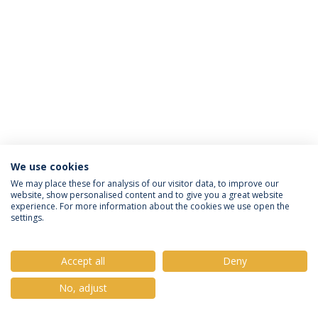
We use cookies
Política de Privacidade
Termos e Condições
We may place these for analysis of our visitor data, to improve our
website, show personalised content and to give you a great website
Direitos do Titular dos Dados
experience. For more information about the cookies we use open the
settings.
Accept all
Deny
© 2026 Universidade Católica Portuguesa
No, adjust