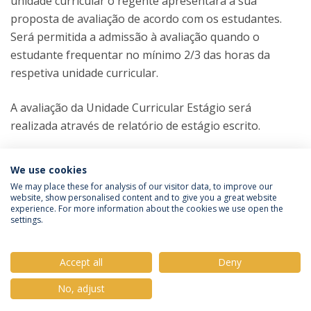
unidade curricular o regente apresentará a sua
proposta de avaliação de acordo com os estudantes.
Será permitida a admissão à avaliação quando o
estudante frequentar no mínimo 2/3 das horas da
respetiva unidade curricular.
A avaliação da Unidade Curricular Estágio será
realizada através de relatório de estágio escrito.
We use cookies
We may place these for analysis of our visitor data, to improve our
website, show personalised content and to give you a great website
experience. For more information about the cookies we use open the
Política de Privacidade
Termos e Condições
settings.
Direitos do Titular dos Dados
Accept all
Deny
No, adjust
© 2026 Universidade Católica Portuguesa