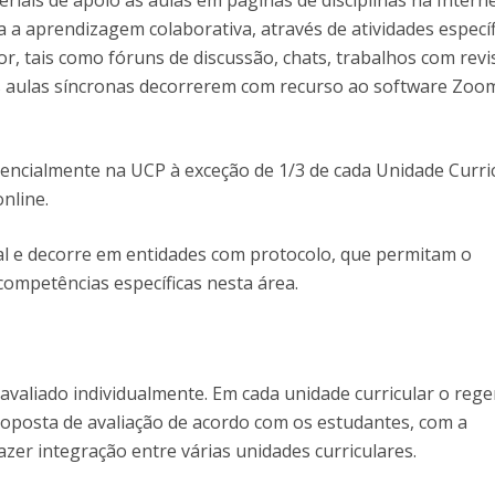
riais de apoio às aulas em páginas de disciplinas na Interne
I
M
 a aprendizagem colaborativa, através de atividades específ
or, tais como fóruns de discussão, chats, trabalhos com revi
As aulas síncronas decorrerem com recurso ao software Zoom
C
encialmente na UCP à exceção de 1/3 de cada Unidade Curri
nline.
al e decorre em entidades com protocolo, que permitam o
ompetências específicas nesta área.
avaliado individualmente. Em cada unidade curricular o reg
oposta de avaliação de acordo com os estudantes, com a
azer integração entre várias unidades curriculares.