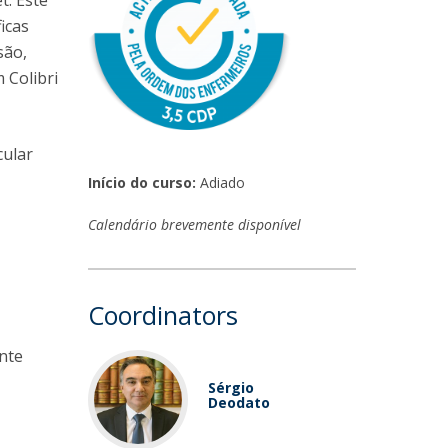
t. Este
niciativas Nacionais
icrocredenciais
icas
Transform4Europe
são,
UCP2 Mental Health
 Colibri
UCP4SUCCESS
ontacts
cular
Início do curso:
Adiado
Calendário brevemente disponível
Coordinators
ente
Sérgio
Deodato