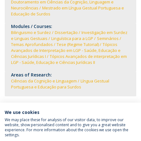
Doutoramento em Ciências da Cognição, Linguagem e
Neurociências
Mestrado em Língua Gestual Portuguesa e
Educação de Surdos
Modules / Courses:
Bilinguismo e Surdez
Dissertação
Investigação em Surdez
e Linguas Gestuais
Linguística para a LGP
Seminários
Temas Aprofundados
Tese (Regime Tutorial)
Tópicos
Avançados de Interpretação em LGP - Saúde, Educação e
Ciências Jurídicas I
Tópicos Avançados de interpretação em
LGP - Saúde, Educação e Ciências Jurídicas II
Areas of Research:
Ciências da Cognição e Linguagem
Língua Gestual
Portuguesa e Educação para Surdos
We use cookies
We may place these for analysis of our visitor data, to improve our
website, show personalised content and to give you a great website
experience. For more information about the cookies we use open the
Política de Privacidade
Termos e Condições
settings.
Direitos do Titular dos Dados