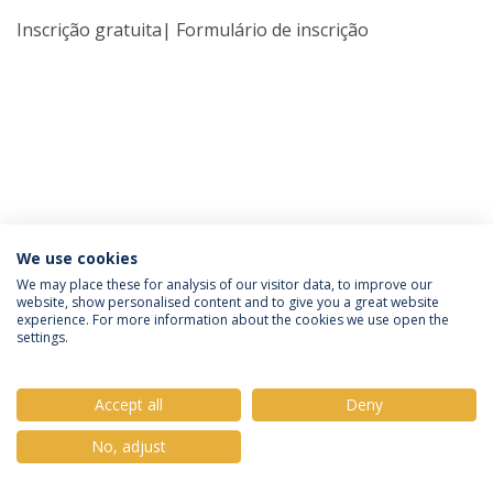
Inscrição gratuita| Formulário de inscrição
We use cookies
Política de Privacidade
Termos e Condições
We may place these for analysis of our visitor data, to improve our
website, show personalised content and to give you a great website
Direitos do Titular dos Dados
experience. For more information about the cookies we use open the
settings.
Accept all
Deny
© 2026 Universidade Católica Portuguesa
No, adjust