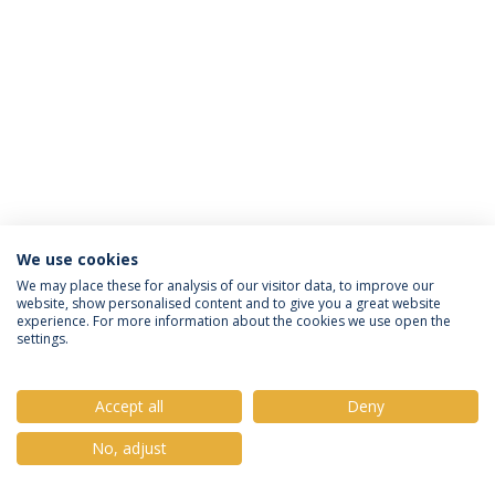
We use cookies
Política de Privacidade
Termos e Condições
We may place these for analysis of our visitor data, to improve our
website, show personalised content and to give you a great website
Direitos do Titular dos Dados
experience. For more information about the cookies we use open the
settings.
Accept all
Deny
© 2026 Universidade Católica Portuguesa
No, adjust