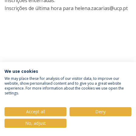
Inscrições encerradas.
Inscrições de última hora para helena.zacarias@ucp.pt
We use cookies
Política de Privacidade
Termos e Condições
We may place these for analysis of our visitor data, to improve our
website, show personalised content and to give you a great website
Direitos do Titular dos Dados
experience. For more information about the cookies we use open the
settings.
Accept all
Deny
© 2026 Universidade Católica Portuguesa
No, adjust