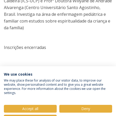
Caldeira (ICS-UCP) e Profª Doutora Willyane de Andrade
Alvarenga (Centro Universitário Santo Agostinho,
Brasil. Investiga na área de enfermagem pediátrica e
familiar com estudos sobre espiritualidade da criança e
da família)
Inscrições encerradas
We use cookies
We may place these for analysis of our visitor data, to improve our
website, show personalised content and to give you a great website
experience. For more information about the cookies we use open the
Política de Privacidade
Termos e Condições
settings.
Direitos do Titular dos Dados
Accept all
Deny