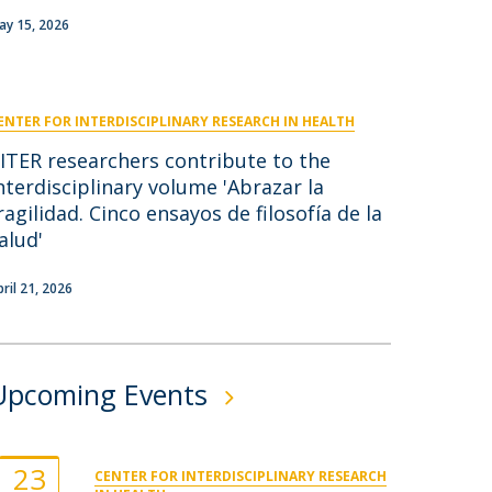
niciativas Nacionais
icrocredenciais
ay 15, 2026
Transform4Europe
UCP2 Mental Health
UCP4SUCCESS
ENTER FOR INTERDISCIPLINARY RESEARCH IN HEALTH
ontacts
ITER researchers contribute to the
nterdisciplinary volume 'Abrazar la
ragilidad. Cinco ensayos de filosofía de la
alud'
pril 21, 2026
Upcoming Events
23
CENTER FOR INTERDISCIPLINARY RESEARCH