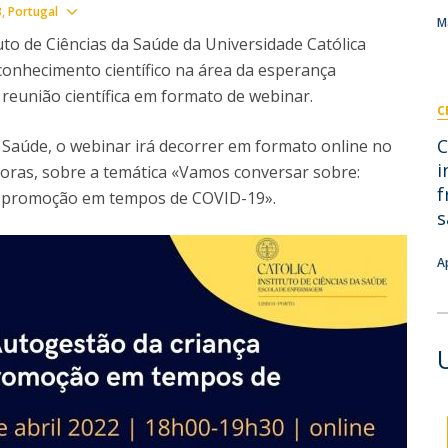
I
M
Show map
3
Portugal
M
to de Ciências da Saúde da Universidade Católica
conhecimento científico na área da esperança
eunião científica em formato de webinar.
C
C
C
aúde, o webinar irá decorrer em formato online no
i
0 horas, sobre a temática «Vamos conversar sobre:
f
sua promoção em tempos de COVID-19».
s
A