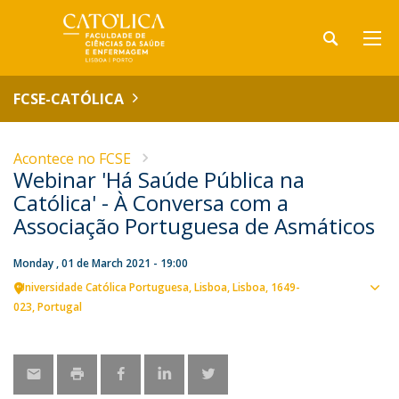
FCSE-CATÓLICA
Acontece no FCSE
Webinar 'Há Saúde Pública na
Católica' - À Conversa com a
Associação Portuguesa de Asmáticos
Monday , 01 de March 2021 - 19:00
Universidade Católica Portuguesa
Lisboa
Lisboa
1649-
Sho
023
Portugal
map