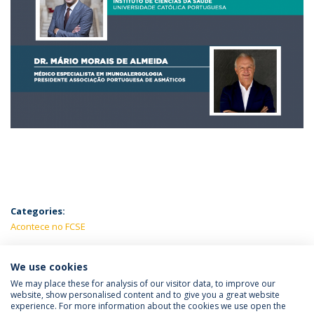
Categories:
Acontece no FCSE
LATEST NEWS
We use cookies
We may place these for analysis of our visitor data, to improve our
website, show personalised content and to give you a great website
experience. For more information about the cookies we use open the
Política de Privacidade
Termos e Condições