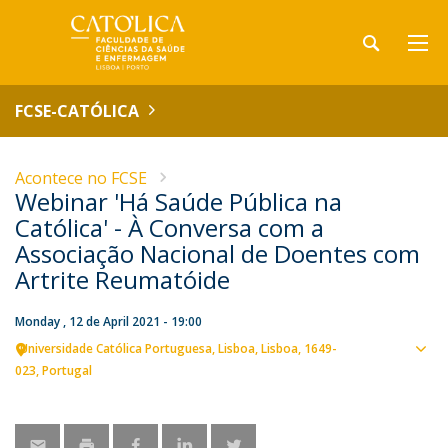
FCSE-CATÓLICA
Acontece no FCSE
Webinar 'Há Saúde Pública na
Católica' - À Conversa com a
Associação Nacional de Doentes com
Artrite Reumatóide
Monday , 12 de April 2021 - 19:00
Universidade Católica Portuguesa
Lisboa
Lisboa
1649-
Sho
023
Portugal
map