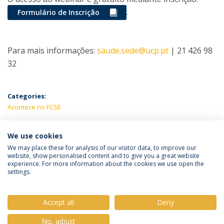
.
Formulário de Inscrição
Para mais informações:
saude.sede@ucp.pt
| 21 426 98
32
Categories:
Acontece no FCSE
LATEST NEWS
We use cookies
We may place these for analysis of our visitor data, to improve our
website, show personalised content and to give you a great website
experience. For more information about the cookies we use open the
Política de Privacidade
Termos e Condições
settings.
Direitos do Titular dos Dados
Accept all
Deny
No, adjust