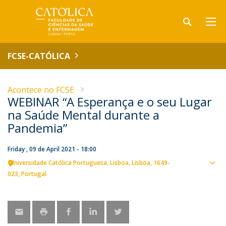
FCSE-CATÓLICA
Acontece no FCSE
WEBINAR “A Esperança e o seu Lugar
na Saúde Mental durante a
Pandemia”
Friday , 09 de April 2021 - 18:00
Universidade Católica Portuguesa
Lisboa
Lisboa
1649-
Sho
023
Portugal
map