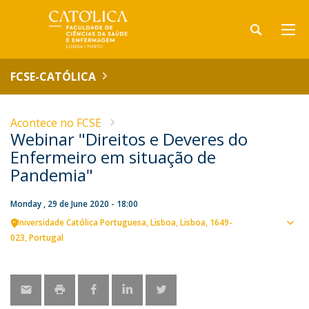
FCSE-CATÓLICA
Acontece no FCSE
Webinar "Direitos e Deveres do
Enfermeiro em situação de
Pandemia"
Monday , 29 de June 2020 - 18:00
Universidade Católica Portuguesa
Lisboa
Lisboa
1649-
Sho
023
Portugal
map