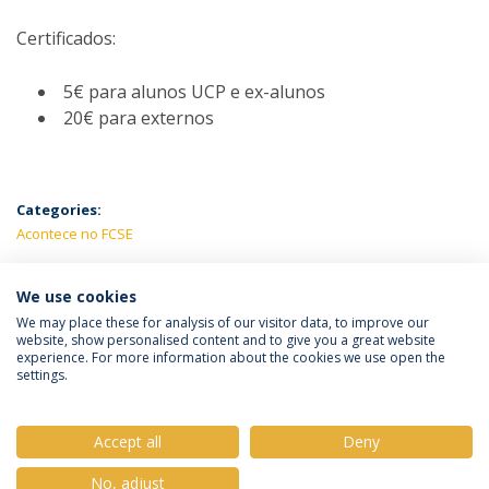
Certificados:
5€ para alunos UCP e ex-alunos
20€ para externos
Categories:
Acontece no FCSE
LATEST NEWS
We use cookies
We may place these for analysis of our visitor data, to improve our
website, show personalised content and to give you a great website
experience. For more information about the cookies we use open the
Política de Privacidade
Termos e Condições
settings.
Direitos do Titular dos Dados
Accept all
Deny
No, adjust