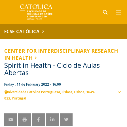
FCSE-CATÓLICA
CENTER FOR INTERDISCIPLINARY RESEARCH
IN HEALTH
Spirit in Health - Ciclo de Aulas
Abertas
Friday , 11 de February 2022 - 16:00
Universidade Católica Portuguesa
Lisboa
Lisboa
1649-
Sho
023
Portugal
map