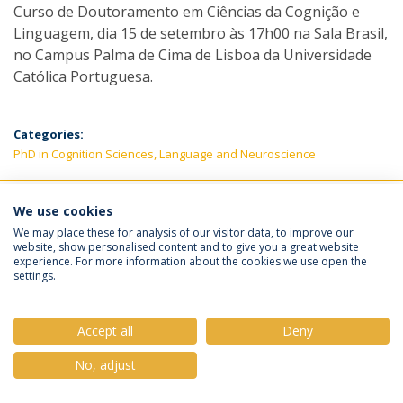
Curso de Doutoramento em Ciências da Cognição e
Linguagem, dia 15 de setembro às 17h00 na Sala Brasil,
no Campus Palma de Cima de Lisboa da Universidade
Católica Portuguesa.
Categories:
PhD in Cognition Sciences, Language and Neuroscience
LATEST NEWS
We use cookies
We may place these for analysis of our visitor data, to improve our
website, show personalised content and to give you a great website
Política de Privacidade
Termos e Condições
experience. For more information about the cookies we use open the
settings.
Direitos do Titular dos Dados
Accept all
Deny
No, adjust
© 2026 Universidade Católica Portuguesa