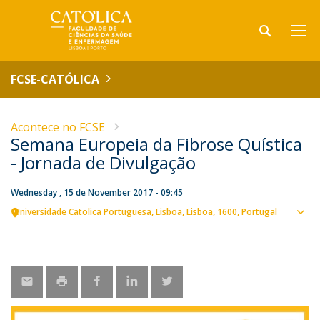
FCSE-CATÓLICA
Acontece no FCSE
Semana Europeia da Fibrose Quística
- Jornada de Divulgação
Wednesday , 15 de November 2017 - 09:45
Universidade Catolica Portuguesa
Lisboa
Lisboa
1600
Portugal
Sho
map