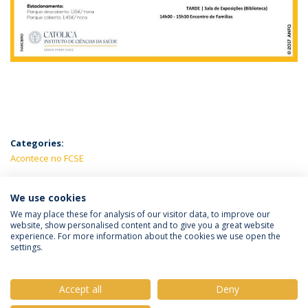
Categories:
Acontece no FCSE
LATEST NEWS
We use cookies
We may place these for analysis of our visitor data, to improve our
website, show personalised content and to give you a great website
experience. For more information about the cookies we use open the
Política de Privacidade
Termos e Condições
settings.
Direitos do Titular dos Dados
Accept all
Deny