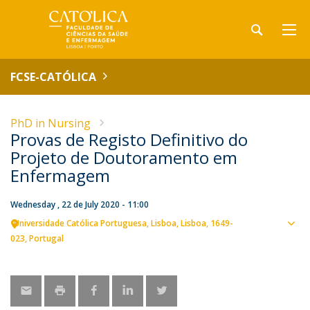
FCSE-CATÓLICA
PhD in Nursing
Provas de Registo Definitivo do
Projeto de Doutoramento em
Enfermagem
Wednesday , 22 de July 2020 - 11:00
Universidade Católica Portuguesa
Lisboa
Lisboa
1649-
Sho
023
Portugal
map