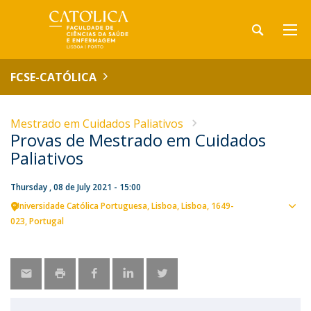
FCSE-CATÓLICA
Mestrado em Cuidados Paliativos
Provas de Mestrado em Cuidados
Paliativos
Thursday , 08 de July 2021 - 15:00
Universidade Católica Portuguesa
Lisboa
Lisboa
1649-
Sho
023
Portugal
map