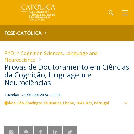
FCSE-CATÓLICA
PhD in Cognition Sciences, Language and
Neuroscience
Provas de Doutoramento em Ciências
da Cognição, Linguagem e
Neurociências
Tuesday , 25 de June 2024 - 09:30
Lisboa
São Domingos de Benfica, Lisboa
1649-023
Portugal
Sho
map