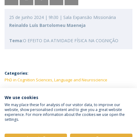
25 de junho 2024 | 9h30 | Sala Expansão Missionária
Reinaldo Luís Bartolomeu Maeneja
Tema
:O EFEITO DA ATIVIDADE FÍSICA NA COGNIÇÃO
Categories:
PhD in Cognition Sciences, Language and Neuroscience
LATEST NEWS
We use cookies
We may place these for analysis of our visitor data, to improve our
website, show personalised content and to give you a great website
experience. For more information about the cookies we use open the
Política de Privacidade
Termos e Condições
settings.
Direitos do Titular dos Dados