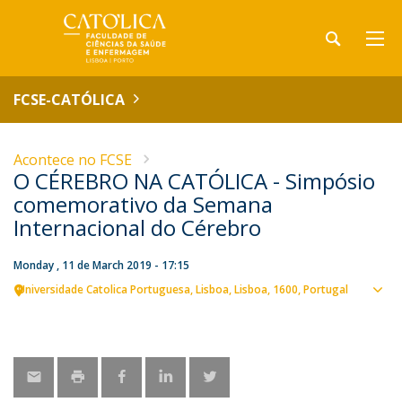
FCSE-CATÓLICA
Acontece no FCSE
O CÉREBRO NA CATÓLICA - Simpósio
comemorativo da Semana
Internacional do Cérebro
Monday , 11 de March 2019 - 17:15
Universidade Catolica Portuguesa
Lisboa
Lisboa
1600
Portugal
Sho
map