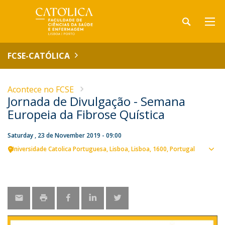
FCSE-CATÓLICA
Acontece no FCSE
Jornada de Divulgação - Semana
Europeia da Fibrose Quística
Saturday , 23 de November 2019 - 09:00
Universidade Catolica Portuguesa
Lisboa
Lisboa
1600
Portugal
Sho
map