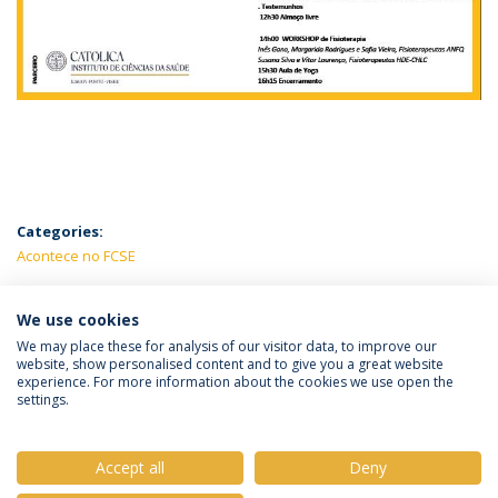
Categories:
Acontece no FCSE
LATEST NEWS
We use cookies
We may place these for analysis of our visitor data, to improve our
website, show personalised content and to give you a great website
experience. For more information about the cookies we use open the
Política de Privacidade
Termos e Condições
settings.
Direitos do Titular dos Dados
Accept all
Deny