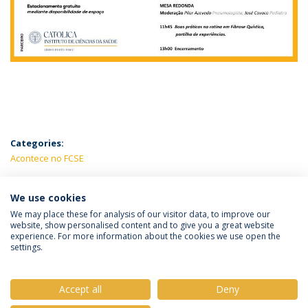
Categories:
Acontece no FCSE
LATEST NEWS
We use cookies
We may place these for analysis of our visitor data, to improve our
website, show personalised content and to give you a great website
experience. For more information about the cookies we use open the
Política de Privacidade
Termos e Condições
settings.
Direitos do Titular dos Dados
Accept all
Deny