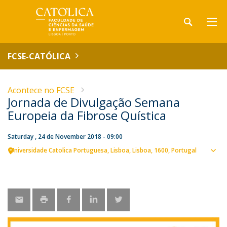
FCSE-CATÓLICA
Acontece no FCSE
Jornada de Divulgação Semana
Europeia da Fibrose Quística
Saturday , 24 de November 2018 - 09:00
Universidade Catolica Portuguesa
Lisboa
Lisboa
1600
Portugal
Sho
map