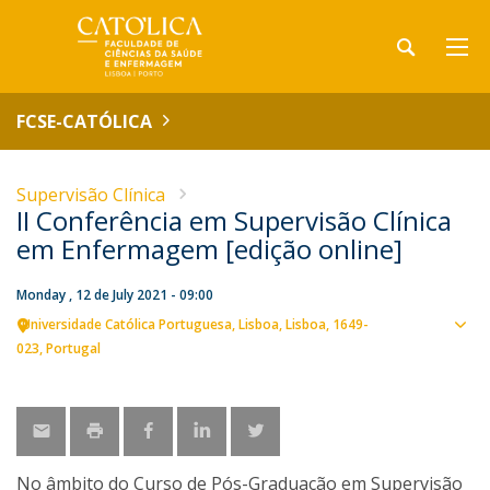
FCSE-CATÓLICA
Supervisão Clínica
II Conferência em Supervisão Clínica
em Enfermagem [edição online]
Monday , 12 de July 2021 - 09:00
Universidade Católica Portuguesa
Lisboa
Lisboa
1649-
Sho
023
Portugal
map
No âmbito do Curso de Pós-Graduação em Supervisão