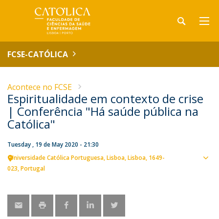
FCSE-CATÓLICA
Acontece no FCSE
Espiritualidade em contexto de crise
| Conferência "Há saúde pública na
Católica"
Tuesday , 19 de May 2020 - 21:30
Universidade Católica Portuguesa
Lisboa
Lisboa
1649-
Sho
023
Portugal
map