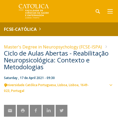
FCSE-CATÓLICA
Master's Degree in Neuropsychology (FCSE-ISPA)
Ciclo de Aulas Abertas - Reabilitação
Neuropsicológica: Contexto e
Metodologias
Saturday , 17 de April 2021 - 09:30
Universidade Católica Portuguesa
Lisboa
Lisboa
1649-
Sho
023
Portugal
map