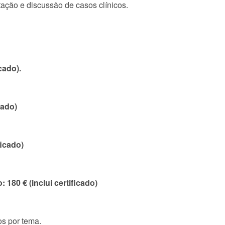
ação e discussão de casos clínicos.
cado).
cado)
ficado)
 180 € (inclui certificado)
os por tema.