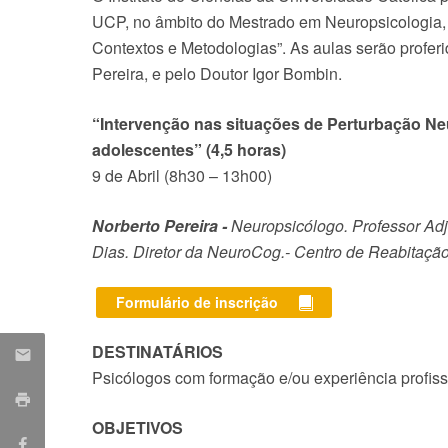
PhD in Cognition Sciences, Language and Neuroscience
Careers Office
Cadernos de Saúde
Mon, 03 Aug 2026 - 15:45
UCP, no âmbito do Mestrado em Neuropsicologia, 
PhD in Nursing
International Relations and Mobility Office (GRIM)
Creating Health
Contextos e Metodologias”. As aulas serão profer
Postgraduate and Advanced Training School
Portuguese Palliative Care Observatory
Pereira, e pelo Doutor Igor Bombin.
Postgraduate Programs
Center for Interdisciplinary Research in Health (CIIS)
Advanced Training Programs
Creating Health
“Intervenção nas situações de Perturbação Ne
Microcredenciais
Pedipedia
adolescentes” (4,5 horas)
Cadernos da Saúde
9 de Abril (8h30 – 13h00)
Campus
Location
Norberto Pereira -
Neuropsicólogo. Professor Ad
Equipment at UCP's Lisbon campus
Dias. Diretor d
a NeuroCog.- Centro de Reabitação
Iniciativas Nacionais
Transform4Europe
UCP2 Mental Health
Formulário de inscrição
UCP4SUCCESS
DESTINATÁRIOS
Contacts
Psicólogos com formação e/ou experiência profis
OBJETIVOS