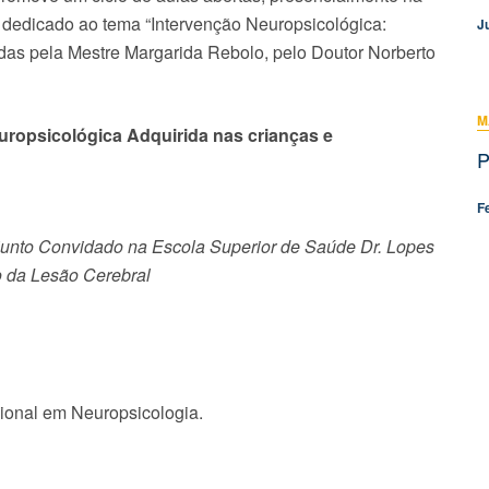
Fri, 07 Aug 2026 - 09:44
Revista ATUA
dedicado ao tema “Intervenção Neuropsicológica:
J
idas pela Mestre Margarida Rebolo, pelo Doutor Norberto
M
uropsicológica Adquirida nas crianças e
P
F
junto Convidado na Escola Superior de Saúde Dr. Lopes
 da Lesão Cerebral
sional em Neuropsicologia.