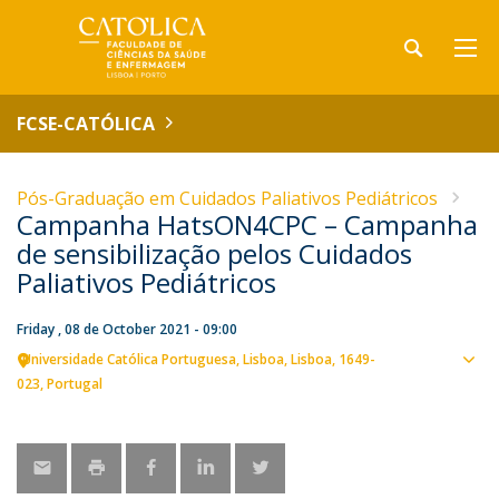
FCSE-CATÓLICA
Pós-Graduação em Cuidados Paliativos Pediátricos
Campanha HatsON4CPC – Campanha
de sensibilização pelos Cuidados
Paliativos Pediátricos
Friday , 08 de October 2021 - 09:00
Universidade Católica Portuguesa
Lisboa
Lisboa
1649-
Sho
023
Portugal
map