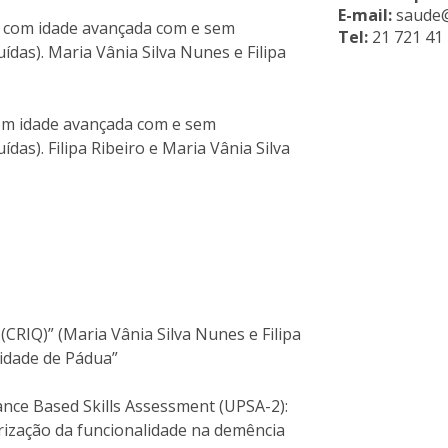
I
M
E-mail:
saude@i
s com idade avançada com e sem
Tel:
21 721 41
uídas). Maria Vânia Silva Nunes e Filipa
om idade avançada com e sem
C
ídas). Filipa Ribeiro e Maria Vânia Silva
(CRIQ)” (Maria Vânia Silva Nunes e Filipa
idade de Pádua”
ce Based Skills Assessment (UPSA-2):
rização da funcionalidade na demência