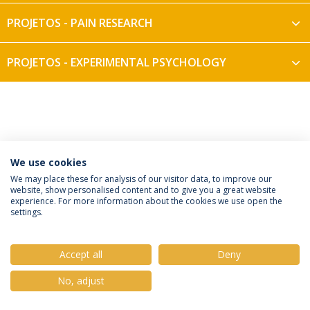
PROJETOS - PAIN RESEARCH
PROJETOS - EXPERIMENTAL PSYCHOLOGY
We use cookies
Política de Privacidade
Termos e Condições
We may place these for analysis of our visitor data, to improve our
website, show personalised content and to give you a great website
Direitos do Titular dos Dados
experience. For more information about the cookies we use open the
settings.
Accept all
Deny
© 2026 Universidade Católica Portuguesa
No, adjust