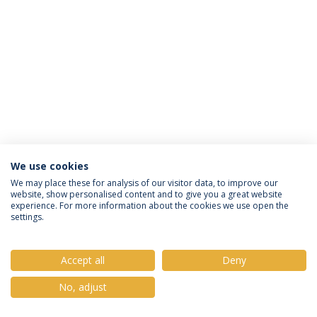
We use cookies
Política de Privacidade
Termos e Condições
We may place these for analysis of our visitor data, to improve our
website, show personalised content and to give you a great website
Direitos do Titular dos Dados
experience. For more information about the cookies we use open the
settings.
Accept all
Deny
© 2026 Universidade Católica Portuguesa
No, adjust