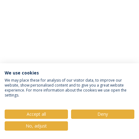
We use cookies
Política de Privacidade
Termos e Condições
We may place these for analysis of our visitor data, to improve our
website, show personalised content and to give you a great website
Direitos do Titular dos Dados
experience. For more information about the cookies we use open the
settings.
Accept all
Deny
© 2026 Universidade Católica Portuguesa
No, adjust