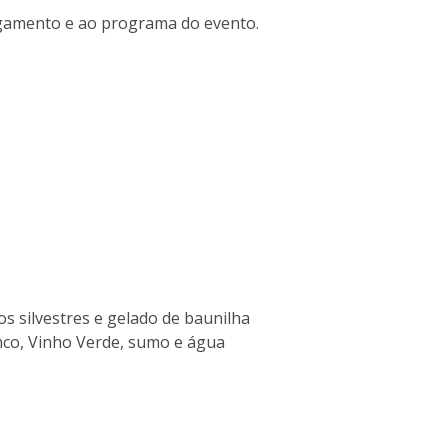
I
M
agamento e ao programa do evento.
C
s silvestres e gelado de baunilha
nco, Vinho Verde, sumo e água